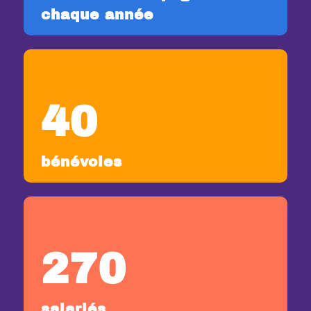
chaque année
40
bénévoles
270
salariés