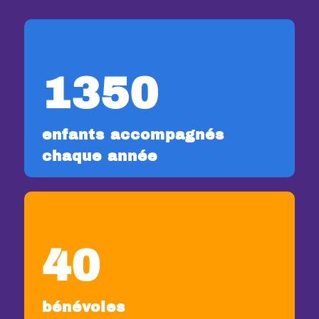
1350
enfants accompagnés
chaque année
40
bénévoles