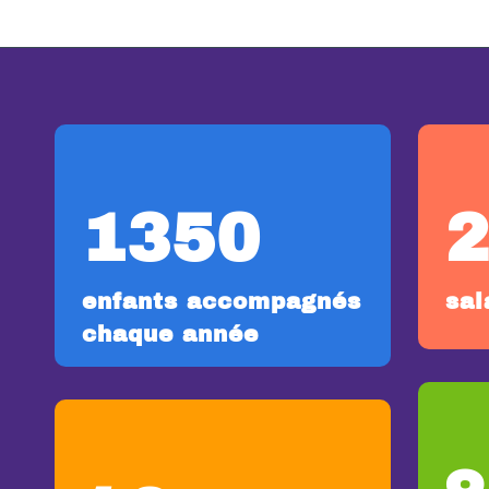
1350
enfants accompagnés
sal
chaque année