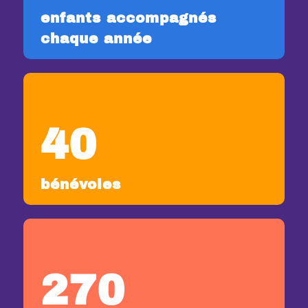
enfants accompagnés
chaque année
40
bénévoles
270