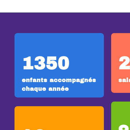
1350
enfants accompagnés
sal
chaque année