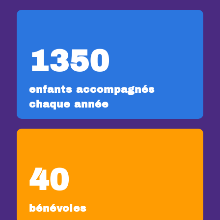
1350
enfants accompagnés
chaque année
40
bénévoles