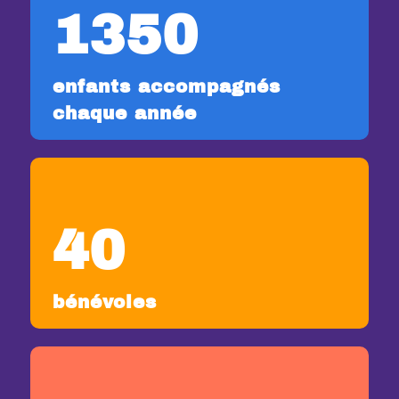
1350
enfants accompagnés
chaque année
40
bénévoles