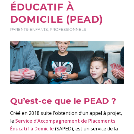
ÉDUCATIF À
DOMICILE (PEAD)
PARENTS-ENFANTS
,
PROFESSIONNELS
Qu’est-ce que le PEAD ?
Créé en 2018 suite l’obtention d’un appel à projet,
le
Service d’Accompagnement de Placements
Éducatif à Domicile
(SAPED), est un service de la