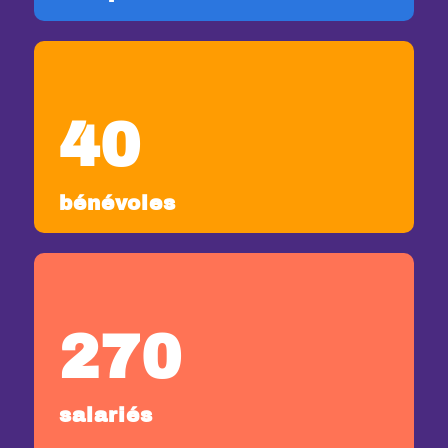
40
bénévoles
270
salariés