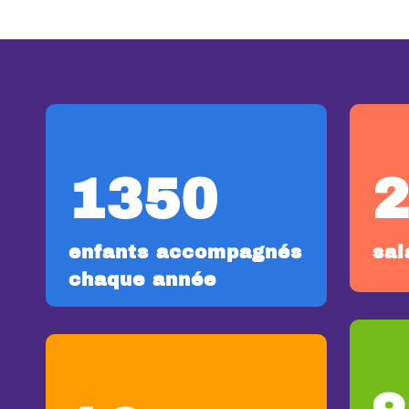
1350
enfants accompagnés
sal
chaque année