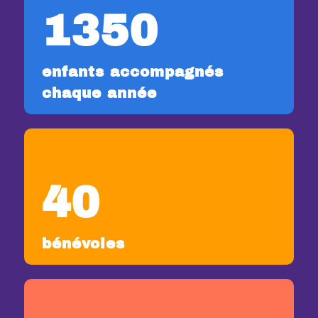
1350
enfants accompagnés
chaque année
40
bénévoles