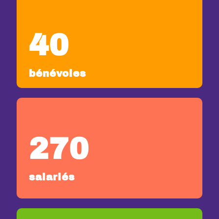
40
bénévoles
270
salariés