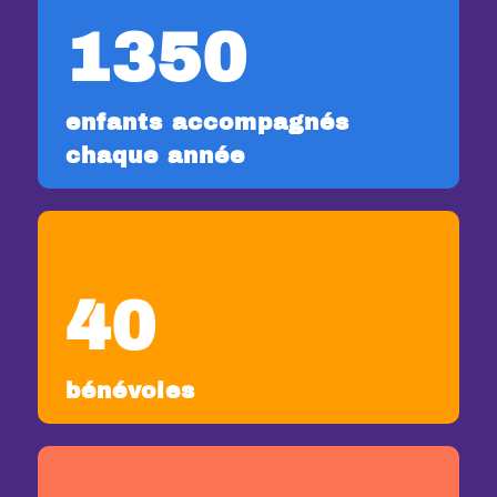
1350
enfants accompagnés
chaque année
40
bénévoles