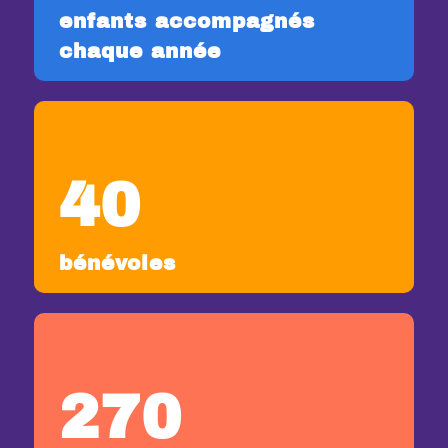
enfants accompagnés
chaque année
40
bénévoles
270